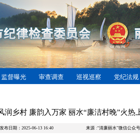
监督曝光
审查调查
巡视巡察
党纪法规
风润乡村 廉韵入万家 丽水“廉洁村晚”火热
发布日期：2025-06-13 16:40
来源 :“清廉丽水”微信公众