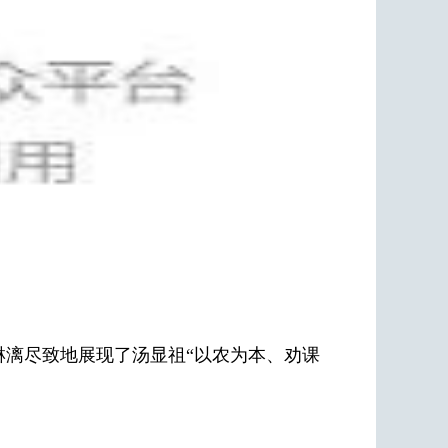
漓尽致地展现了汤显祖“以农为本、劝课