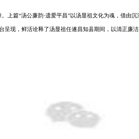
上篇“汤公廉韵·遗爱平昌”以汤显祖文化为魂，借由沉
舞台呈现，鲜活诠释了汤显祖任遂昌知县期间，以清正廉