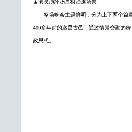
▲演员演绎汤显祖治遂场景
整场晚会主题鲜明，分为上下两个篇章。
400多年前的遂昌古邑，通过情景交融的
政思想。