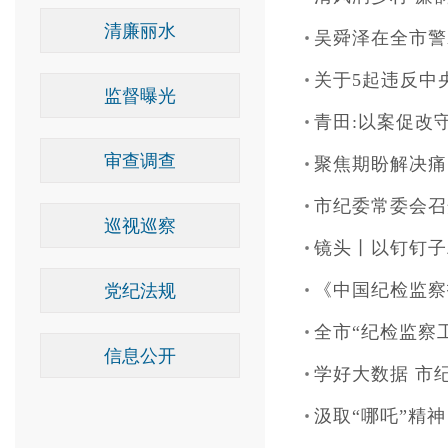
清廉丽水
吴舜泽在全市警
关于5起违反中
监督曝光
青田:以案促改守
审查调查
聚焦期盼解决痛
市纪委常委会召
巡视巡察
镜头丨以钉钉子
《中国纪检监察
党纪法规
全市“纪检监察
信息公开
学好大数据 市
汲取“哪吒”精