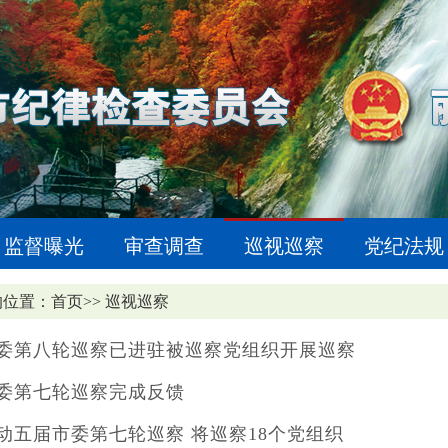
监督曝光
审查调查
巡视巡察
党纪法规
的位置：
首页
>>
巡视巡察
委第八轮巡察已进驻被巡察党组织开展巡察
委第七轮巡察完成反馈
动五届市委第七轮巡察 将巡察18个党组织