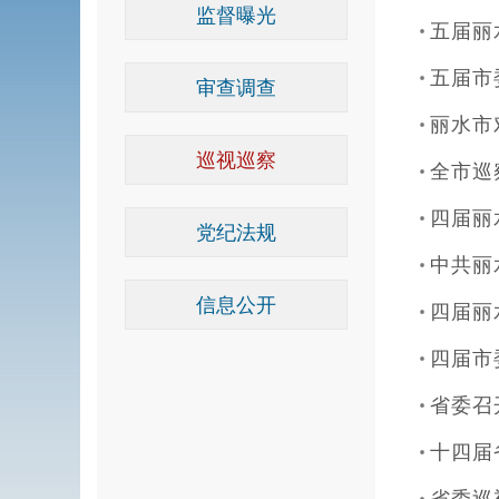
监督曝光
五届丽
五届市
审查调查
丽水市
巡视巡察
全市巡
四届丽
党纪法规
中共丽
信息公开
四届丽
四届市
省委召
十四届